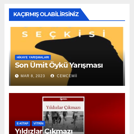
KAÇIRMIŞ OLABILIRSINIZ
HIKAYE YARIŞMALARI
Son Ümit Öykü Yarışması
MAR 8, 2023
CEMCEMII
E-KİTAP
VITRIN
Yıldızlar Çıkmazı