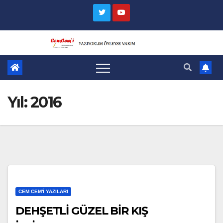
Skip
to
content
Yıl:
2016
CEM CEM'I YAZILARI
DEHŞETLİ GÜZEL BİR KIŞ