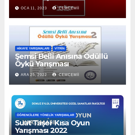
OCA 11, 2023
CEMCEMII
HIKAYE YARIŞMALARI
VITRIN
Şemsi Belli Anısına Ödüllü
Öykü Yarışması
ARA 25, 2022
CEMCEMII
ÖĞRENCILERE YÖNELIK YARIŞMALAR
Suat Taşer Kısa Oyun
Yarışması 2022