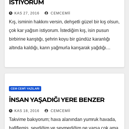
İSTİYORUM
KAS 27, 2016
CEMCEMII
Kış, isminin hakkını versin, dehşetli güzel bir kış olsun,
çok kar yağsın istiyorum. İstediğim kış, isin pusun
birbirine karıştığı, şehrin koyu bir gündüz karanlığı
altında kaldığı, karın yağmurla karışarak yağdığı…
CEM CEM'I YAZILARI
İNSAN YAŞADIĞI YERE BENZER
KAS 18, 2016
CEMCEMII
Takvime bakıyorum; hava alanından yumruk havada,
hafiflemiş, sevdiğim ve sevmediğim ne varsa çok ama