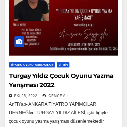
TIYATRO OYUNU YARIŞMALARI
VITRIN
Turgay Yıldız Çocuk Oyunu Yazma
Yarışması 2022
EKI 25, 2022
CEMCEMII
AnTiYap- ANKARA TİYATRO YAPIMCILARI
DERNEĞİve TURGAY YILDIZ AİLESİ, işbirliğiyle
çocuk oyunu yazma yarışması düzenlemektedir.