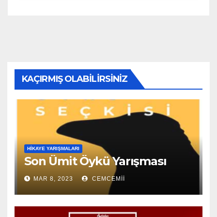
KAÇIRMIŞ OLABILIRSINIZ
HIKAYE YARIŞMALARI
Son Ümit Öykü Yarışması
MAR 8, 2023
CEMCEMII