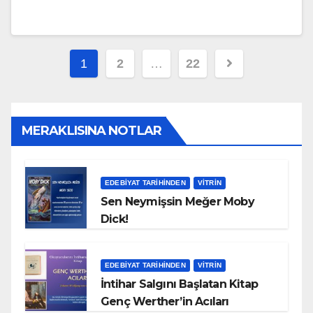
Yazı
1
2
…
22
sayfalandırması
MERAKLISINA NOTLAR
EDEBIYAT TARIHINDEN
VITRIN
Sen Neymişsin Meğer Moby
Dick!
EDEBIYAT TARIHINDEN
VITRIN
İntihar Salgını Başlatan Kitap
Genç Werther’in Acıları