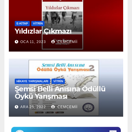
E-KİTAP
VITRIN
Yıldızlar Çıkmazı
OCA 11, 2023
CEMCEMII
HIKAYE YARIŞMALARI
VITRIN
Şemsi Belli Anısına Ödüllü
Öykü Yarışması
ARA 25, 2022
CEMCEMII