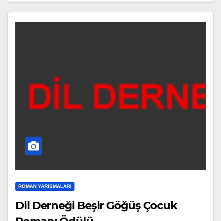
ROMAN YARIŞMALARI
Dil Derneği Beşir Göğüş Çocuk