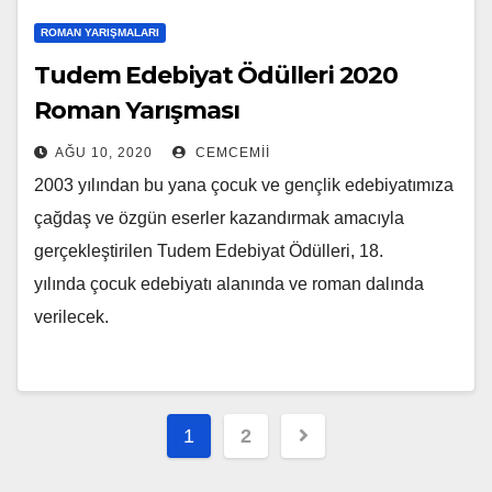
ROMAN YARIŞMALARI
Tudem Edebiyat Ödülleri 2020
Roman Yarışması
AĞU 10, 2020
CEMCEMII
2003 yılından bu yana çocuk ve gençlik edebiyatımıza
çağdaş ve özgün eserler kazandırmak amacıyla
gerçekleştirilen Tudem Edebiyat Ödülleri, 18.
yılında çocuk edebiyatı alanında ve roman dalında
verilecek.
Yazı
1
2
sayfalandırması