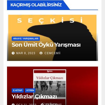
KAÇIRMIŞ OLABILIRSINIZ
HIKAYE YARIŞMALARI
Son Ümit Öykü Yarışması
MAR 8, 2023
CEMCEMII
E-KİTAP
VITRIN
Yıldızlar Çıkmazı