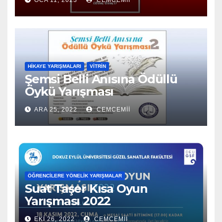
OCA 11, 2023
CEMCEMII
HIKAYE YARIŞMALARI
VITRIN
Şemsi Belli Anısına Ödüllü
Öykü Yarışması
ARA 25, 2022
CEMCEMII
ÖĞRENCILERE YÖNELIK YARIŞMALAR
Suat Taşer Kısa Oyun
Yarışması 2022
EKI 26, 2022
CEMCEMII