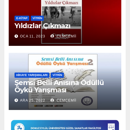
E-KİTAP
VITRIN
Yıldızlar Çıkmazı
OCA 11, 2023
CEMCEMII
HIKAYE YARIŞMALARI
VITRIN
Şemsi Belli Anısına Ödüllü
Öykü Yarışması
ARA 25, 2022
CEMCEMII