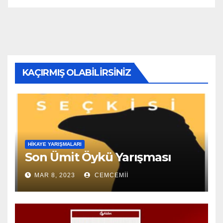
KAÇIRMIŞ OLABILIRSINIZ
HIKAYE YARIŞMALARI
Son Ümit Öykü Yarışması
MAR 8, 2023
CEMCEMII