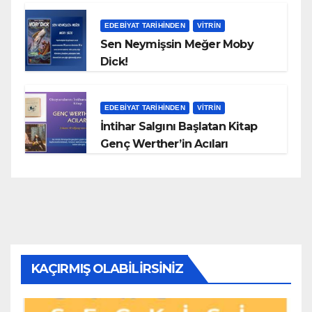
EDEBIYAT TARIHINDEN
VITRIN
Sen Neymişsin Meğer Moby
Dick!
EDEBIYAT TARIHINDEN
VITRIN
İntihar Salgını Başlatan Kitap
Genç Werther’in Acıları
KAÇIRMIŞ OLABILIRSINIZ