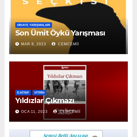
HIKAYE YARIŞMALARI
Son Ümit Öykü Yarışması
MAR 8, 2023
CEMCEMII
E-KİTAP
VITRIN
Yıldızlar Çıkmazı
OCA 11, 2023
CEMCEMII