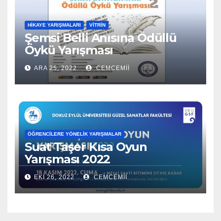
HIKAYE YARIŞMALARI
VITRIN
Şemsi Belli Anısına Ödüllü
Öykü Yarışması
ARA 25, 2022
CEMCEMII
ÖĞRENCILERE YÖNELIK YARIŞMALAR
Suat Taşer Kısa Oyun
Yarışması 2022
EKI 26, 2022
CEMCEMII