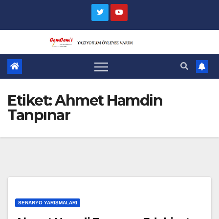
Skip
to
content
Etiket:
Ahmet Hamdin
Tanpınar
SENARYO YARIŞMALARI