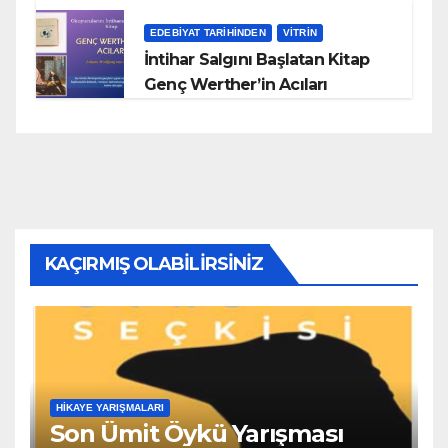
EDEBIYAT TARIHINDEN
VITRIN
İntihar Salgını Başlatan Kitap
Genç Werther’in Acıları
KAÇIRMIŞ OLABILIRSINIZ
HIKAYE YARIŞMALARI
Son Ümit Öykü Yarışması