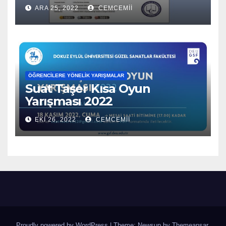
ARA 25, 2022
CEMCEMII
ÖĞRENCILERE YÖNELIK YARIŞMALAR
Suat Taşer Kısa Oyun
Yarışması 2022
EKI 26, 2022
CEMCEMII
Proudly powered by WordPress
|
Theme: Newsup by
Themeansar
.