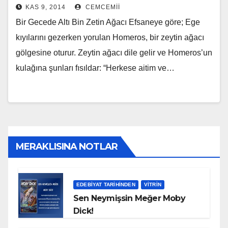
KAS 9, 2014
CEMCEMII
Bir Gecede Altı Bin Zetin Ağacı Efsaneye göre; Ege
kıyılarını gezerken yorulan Homeros, bir zeytin ağacı
gölgesine oturur. Zeytin ağacı dile gelir ve Homeros’un
kulağına şunları fısıldar: “Herkese aitim ve…
MERAKLISINA NOTLAR
EDEBIYAT TARIHINDEN
VITRIN
Sen Neymişsin Meğer Moby
Dick!