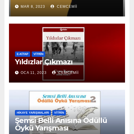
MAR 8, 2023
CEMCEMII
E-KİTAP
VITRIN
Yıldızlar Çıkmazı
OCA 11, 2023
CEMCEMII
HIKAYE YARIŞMALARI
VITRIN
Şemsi Belli Anısına Ödüllü
Öykü Yarışması