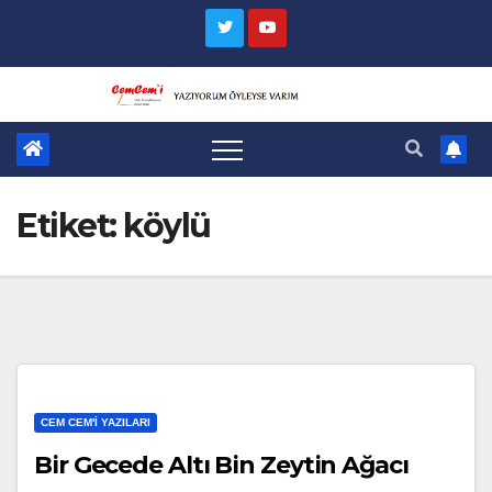
Skip
to
content
Etiket:
köylü
CEM CEM'I YAZILARI
Bir Gecede Altı Bin Zeytin Ağacı