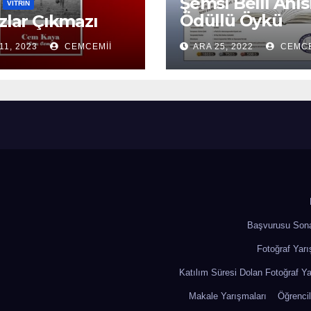
Şemsi Belli Anıs
VITRIN
Ödüllü Öykü
ızlar Çıkmazı
Yarışması
11, 2023
CEMCEMII
ARA 25, 2022
CEMCE
Başvurusu Sona
Fotoğraf Yarı
Katılım Süresi Dolan Fotoğraf Ya
Makale Yarışmaları
Öğrencil