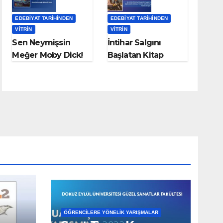
EDEBIYAT TARIHINDEN
EDEBIYAT TARIHINDEN
VITRIN
VITRIN
Sen Neymişsin
İntihar Salgını
Meğer Moby Dick!
Başlatan Kitap
Genç Werther’in
Acıları
ÖĞRENCILERE YÖNELIK YARIŞMALAR