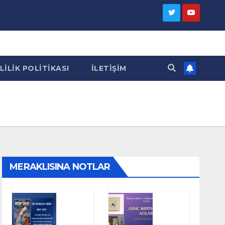
LILIK POLITIKASI
İLETIŞIM
MERAKLISINA NOTLAR