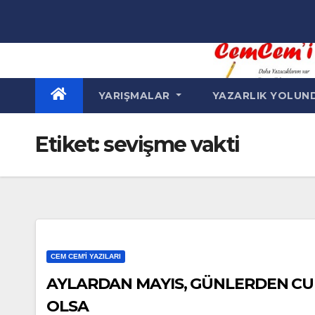
Skip
to
content
YARIŞMALAR
YAZARLIK YOLU
Etiket:
sevişme vakti
CEM CEM'I YAZILARI
AYLARDAN MAYIS, GÜNLERDEN CUM
OLSA