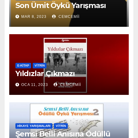
Son Ümit Öykü Yarışması
MAR 8, 2023
CEMCEMII
E-KİTAP
VITRIN
Yıldızlar Çıkmazı
OCA 11, 2023
CEMCEMII
HIKAYE YARIŞMALARI
VITRIN
Şemsi Belli Anısına Ödüllü