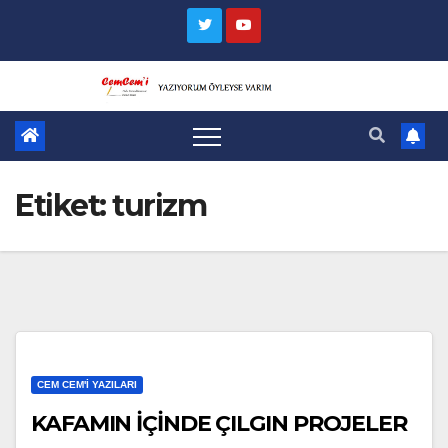
Skip
to
content
Etiket:
turizm
CEM CEM'I YAZILARI
KAFAMIN İÇİNDE ÇILGIN PROJELER