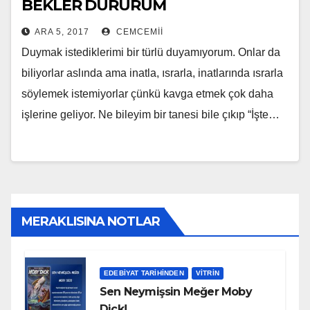
BEKLER DURURUM
ARA 5, 2017
CEMCEMII
Duymak istediklerimi bir türlü duyamıyorum. Onlar da
biliyorlar aslında ama inatla, ısrarla, inatlarında ısrarla
söylemek istemiyorlar çünkü kavga etmek çok daha
işlerine geliyor. Ne bileyim bir tanesi bile çıkıp “İşte…
MERAKLISINA NOTLAR
EDEBIYAT TARIHINDEN
VITRIN
Sen Neymişsin Meğer Moby
Dick!