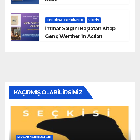
EDEBIYAT TARIHINDEN
VITRIN
İntihar Salgını Başlatan Kitap
Genç Werther’in Acıları
KAÇIRMIŞ OLABILIRSINIZ
HIKAYE YARIŞMALARI