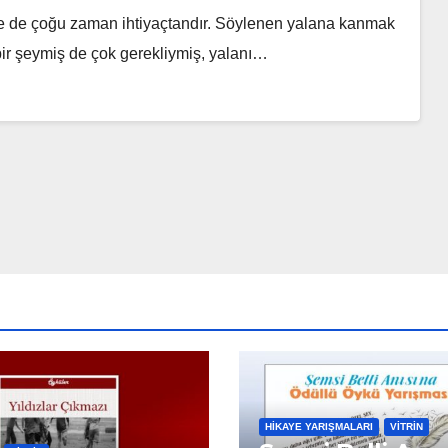
e de çoğu zaman ihtiyaçtandır. Söylenen yalana kanmak
 bir şeymiş de çok gerekliymiş, yalanı…
HIKAYE YARIŞMALARI
VITRIN