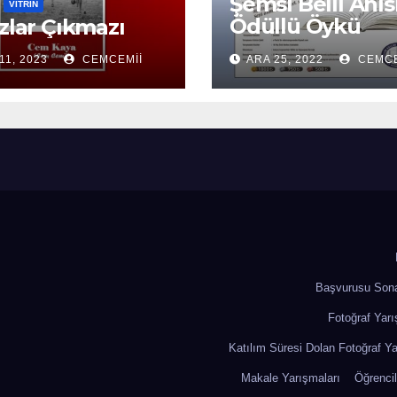
Şemsi Belli Anıs
VITRIN
Ödüllü Öykü
ızlar Çıkmazı
Yarışması
11, 2023
CEMCEMII
ARA 25, 2022
CEMCE
Başvurusu Sona
Fotoğraf Yarı
Katılım Süresi Dolan Fotoğraf Ya
Makale Yarışmaları
Öğrencil