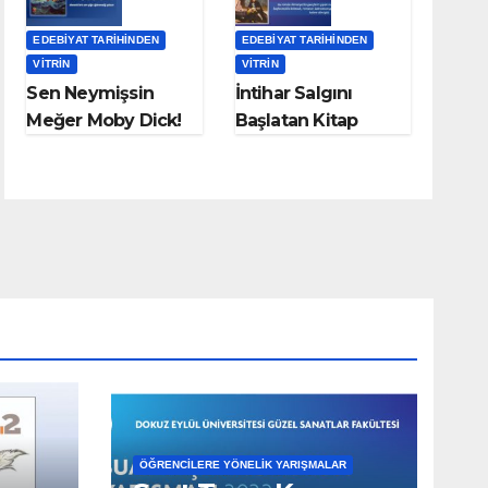
EDEBIYAT TARIHINDEN
EDEBIYAT TARIHINDEN
VITRIN
VITRIN
Sen Neymişsin
İntihar Salgını
Meğer Moby Dick!
Başlatan Kitap
Genç Werther’in
Acıları
ÖĞRENCILERE YÖNELIK YARIŞMALAR