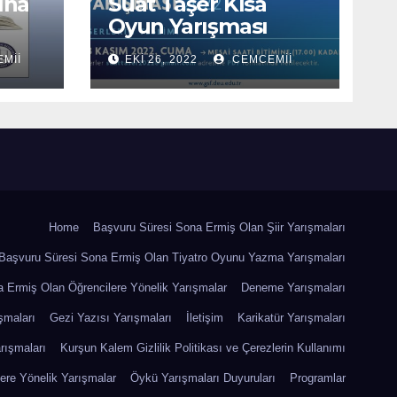
ına
Suat Taşer Kısa
Oyun Yarışması
2022
MII
EKI 26, 2022
CEMCEMII
Home
Başvuru Süresi Sona Ermiş Olan Şiir Yarışmaları
Başvuru Süresi Sona Ermiş Olan Tiyatro Oyunu Yazma Yarışmaları
 Ermiş Olan Öğrencilere Yönelik Yarışmalar
Deneme Yarışmaları
şmaları
Gezi Yazısı Yarışmaları
İletişim
Karikatür Yarışmaları
rışmaları
Kurşun Kalem Gizlilik Politikası ve Çerezlerin Kullanımı
ere Yönelik Yarışmalar
Öykü Yarışmaları Duyuruları
Programlar