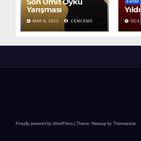
Son Ümit Öykü
E-KİTAP
Yarışması
Yıld
MAR 8, 2023
CEMCEMII
OCA 
Proudly powered by WordPress
|
Theme: Newsup by
Themeansar
.