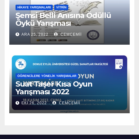
HIKAYE YARIŞMALARI
VITRIN
Şemsi Belli Anısına Ödüllü
Öykü Yarışması
ARA 25, 2022
CEMCEMII
ÖĞRENCILERE YÖNELIK YARIŞMALAR
Suat Taşer Kısa Oyun
Yarışması 2022
EKI 26, 2022
CEMCEMII