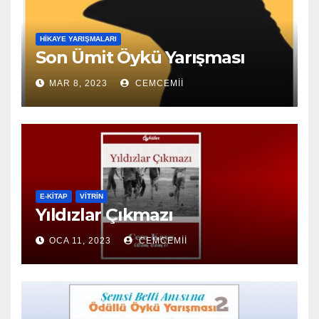
HIKAYE YARIŞMALARI
Son Ümit Öykü Yarışması
MAR 8, 2023
CEMCEMII
E-KİTAP
VITRIN
Yıldızlar Çıkmazı
OCA 11, 2023
CEMCEMII