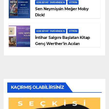
EDEBIYAT TARIHINDEN
VITRIN
Sen Neymişsin Meğer Moby
Dick!
EDEBIYAT TARIHINDEN
VITRIN
İntihar Salgını Başlatan Kitap
Genç Werther’in Acıları
KAÇIRMIŞ OLABILIRSINIZ