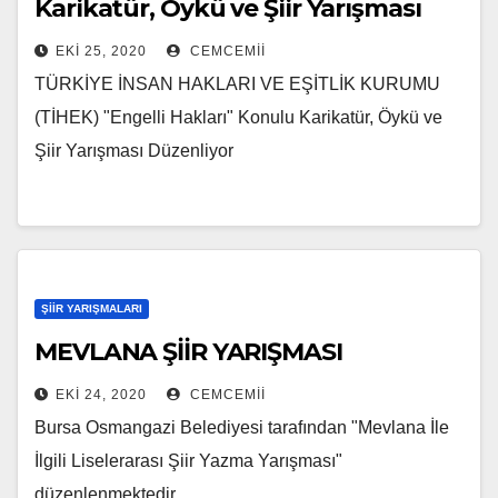
Karikatür, Öykü ve Şiir Yarışması
EKI 25, 2020
CEMCEMII
TÜRKİYE İNSAN HAKLARI VE EŞİTLİK KURUMU
(TİHEK) "Engelli Hakları" Konulu Karikatür, Öykü ve
Şiir Yarışması Düzenliyor
ŞIIR YARIŞMALARI
MEVLANA ŞİİR YARIŞMASI
EKI 24, 2020
CEMCEMII
Bursa Osmangazi Belediyesi tarafından "Mevlana İle
İlgili Liselerarası Şiir Yazma Yarışması"
düzenlenmektedir.