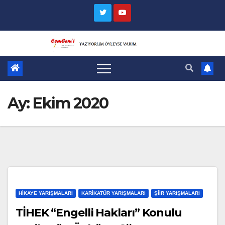
Skip
to
content
Ay:
Ekim 2020
HIKAYE YARIŞMALARI
KARIKATÜR YARIŞMALARI
ŞIIR YARIŞMALARI
TİHEK “Engelli Hakları” Konulu