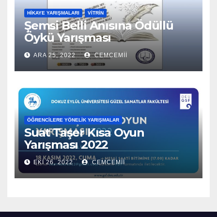
HIKAYE YARIŞMALARI
VITRIN
Şemsi Belli Anısına Ödüllü
Öykü Yarışması
ARA 25, 2022
CEMCEMII
ÖĞRENCILERE YÖNELIK YARIŞMALAR
Suat Taşer Kısa Oyun
Yarışması 2022
EKI 26, 2022
CEMCEMII