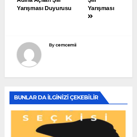
p
o
e
Yarışması Duyurusu
Yarışması
p
M
ss
ail
By
cemcemii
BUNLAR DA İLGINIZI ÇEKEBILIR