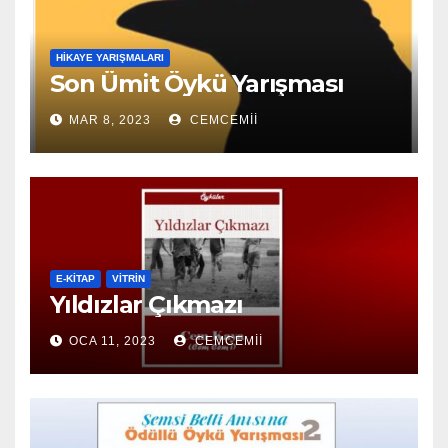
HIKAYE YARIŞMALARI
Son Ümit Öykü Yarışması
MAR 8, 2023
CEMCEMII
E-KİTAP
VITRIN
Yıldızlar Çıkmazı
OCA 11, 2023
CEMCEMII