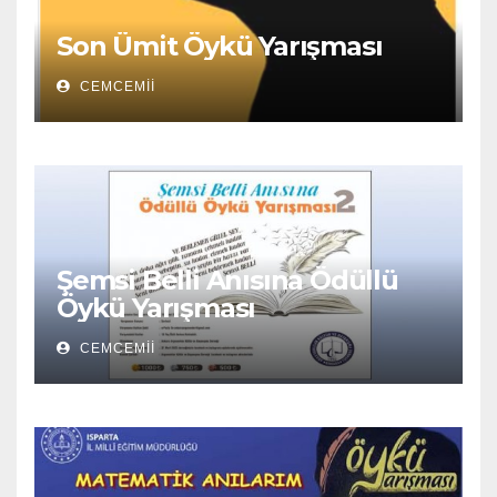
Son Ümit Öykü Yarışması
CEMCEMII
Şemsi Belli Anısına Ödüllü
Öykü Yarışması
CEMCEMII