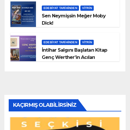
EDEBIYAT TARIHINDEN
VITRIN
Sen Neymişsin Meğer Moby
Dick!
EDEBIYAT TARIHINDEN
VITRIN
İntihar Salgını Başlatan Kitap
Genç Werther’in Acıları
KAÇIRMIŞ OLABILIRSINIZ