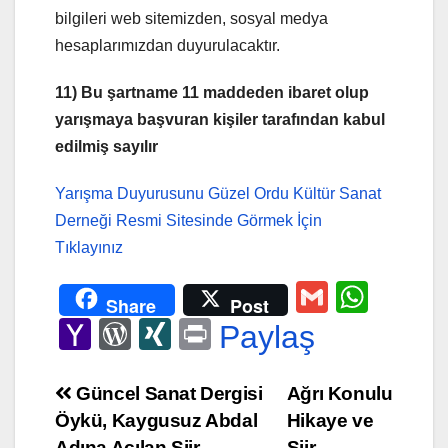
bilgileri web sitemizden, sosyal medya
hesaplarımızdan duyurulacaktır.
11) Bu şartname 11 maddeden ibaret olup
yarışmaya başvuran kişiler tarafından kabul
edilmiş sayılır
Yarışma Duyurusunu Güzel Ordu Kültür Sanat
Derneği Resmi Sitesinde Görmek İçin
Tıklayınız
G
W
Share
Post
m
h
Y
W
XI
Pr
Paylaş
ail
at
a
or
N
in
s
h
d
G
t
Yazı
Güncel Sanat Dergisi
Ağrı Konulu
A
Öykü, Kaygusuz Abdal
Hikaye ve
o
Pr
gezinmesi
Adına Açılan Şiir
Şiir