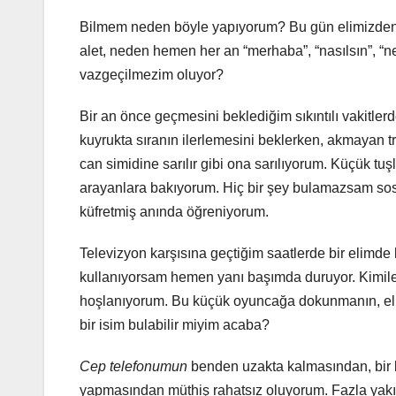
Bilmem neden böyle yapıyorum? Bu gün elimizden
alet, neden hemen her an “merhaba”, “nasılsın”, “
vazgeçilmezim oluyor?
Bir an önce geçmesini beklediğim sıkıntılı vakitle
kuyrukta sıranın ilerlemesini beklerken, akmayan t
can simidine sarılır gibi ona sarılıyorum. Küçük tuş
arayanlara bakıyorum. Hiç bir şey bulamazsam so
küfretmiş anında öğreniyorum.
Televizyon karşısına geçtiğim saatlerde bir elimd
kullanıyorsam hemen yanı başımda duruyor. Kimiler
hoşlanıyorum. Bu küçük oyuncağa dokunmanın, elin
bir isim bulabilir miyim acaba?
Cep telefonumun
benden uzakta kalmasından, bir 
yapmasından müthiş rahatsız oluyorum. Fazla yakın