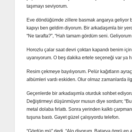
taşımayı seviyorum.
Eve döndüğümde zillere basmak angarya geliyor b
kapıyı ben geldim diyorum. Bir arkadaşımla bir ye
“Ne tarafta?”, “Hah tamam gördüm seni. Geliyorum 
Horozlu çalar saat devri çoktan kapandı benim içi
uyanıyorum. O beş dakika ertele seçeneği var ya h
Resim çekmeye bayılıyorum. Pelür kağıtların ayraç ol
albümleri vardı eskiden. Olur olmaz zamanlarda ilg
Geçenlerde bir arkadaşımla oturduk sohbet ediyoruz.
Değiştirmeyi düşünmüyor musun diye sordum; “Bu bi
metal dolaba fırlattı. Sonra yerinden kalktı çarpma
tuşuna bastı. Gayet güzel çalışıyordu telefon.
“Gördün mü” dedi. “Alo diyorum. Batarya ömrü en a