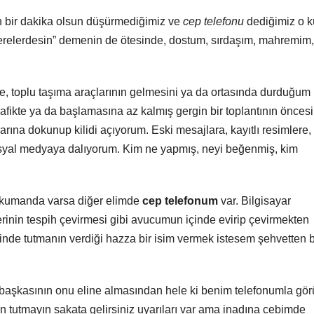
 bir dakika olsun düşürmediğimiz ve
cep telefonu
dediğimiz o 
nerelerdesin” demenin de ötesinde, dostum, sırdaşım, mahremim,
rde, toplu taşıma araçlarının gelmesini ya da ortasında durduğum
rafikte ya da başlamasına az kalmış gergin bir toplantının önces
larına dokunup kilidi açıyorum. Eski mesajlara, kayıtlı resimlere,
syal medyaya dalıyorum. Kim ne yapmış, neyi beğenmiş, kim
e kumanda varsa diğer elimde
cep telefonum
var. Bilgisayar
inin tespih çevirmesi gibi avucumun içinde evirip çevirmekten
de tutmanın verdiği hazza bir isim vermek istesem şehvetten 
başkasının onu eline almasından hele ki benim telefonumla gö
 tutmayın sakata gelirsiniz uyarıları var ama inadına cebimde