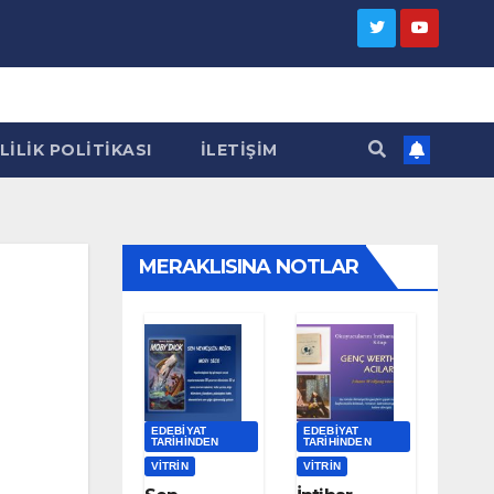
LILIK POLITIKASI
İLETIŞIM
MERAKLISINA NOTLAR
EDEBIYAT
EDEBIYAT
TARIHINDEN
TARIHINDEN
VITRIN
VITRIN