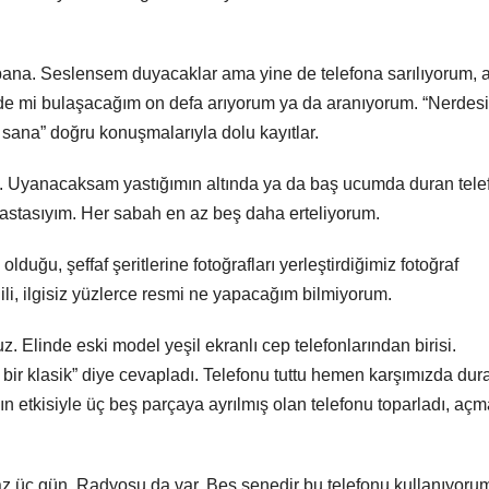
ana. Seslensem duyacaklar ama yine de telefona sarılıyorum, 
rde mi bulaşacağım on defa arıyorum ya da aranıyorum. “Nerdesi
sana” doğru konuşmalarıyla dolu kayıtlar.
n. Uyanacaksam yastığımın altında ya da baş ucumda duran tele
astasıyım. Her sabah en az beş daha erteliyorum.
duğu, şeffaf şeritlerine fotoğrafları yerleştirdiğimiz fotoğraf
ili, ilgisiz yüzlerce resmi ne yapacağım bilmiyorum.
 Elinde eski model yeşil ekranlı cep telefonlarından birisi.
r klasik” diye cevapladı. Telefonu tuttu hemen karşımızda dur
nın etkisiyle üç beş parçaya ayrılmış olan telefonu toparladı, aç
z üç gün. Radyosu da var. Beş senedir bu telefonu kullanıyoru