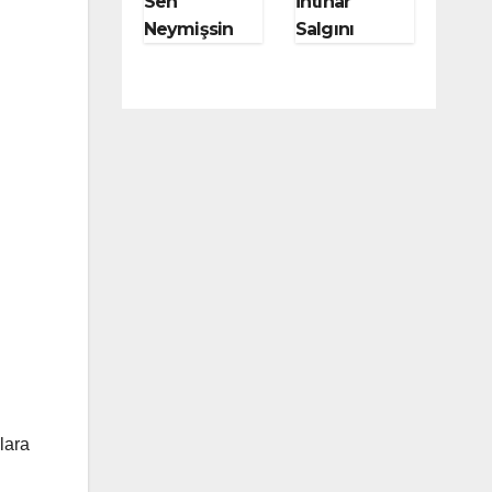
Sen
İntihar
Neymişsin
Salgını
Meğer Moby
Başlatan
Dick!
Kitap Genç
Werther’in
Acıları
lara