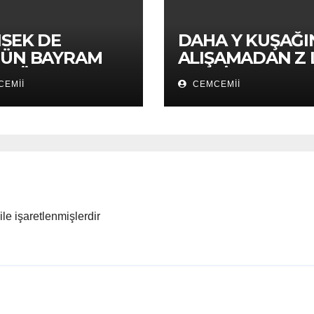
SEK DE
DAHA Y KUŞAĞI
ÜN BAYRAM
ALIŞAMADAN Z 
GELDİ
EMII
CEMCEMII
ile işaretlenmişlerdir