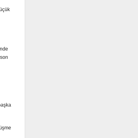
küçük
inde
 son
başka
rüşme