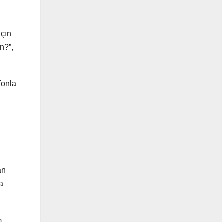
açın
n?”,
fonla
an
ma
m.