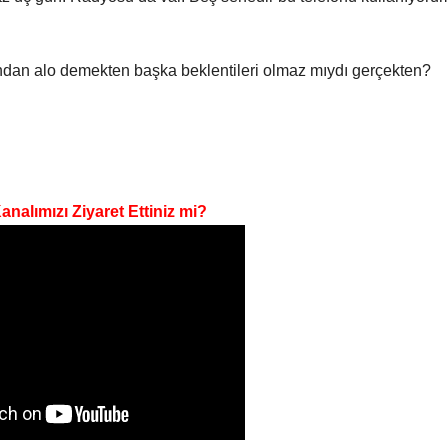
nundan alo demekten başka beklentileri olmaz mıydı gerçekten?
nalımızı Ziyaret Ettiniz mi?