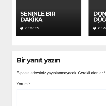
SENİNLE BİR
DÖN
DAKİKA
DÜĞ
APOLLON’UN
CEMCEMII
CEMC
LİRİNE KARŞI
Bir yanıt yazın
E-posta adresiniz yayınlanmayacak.
Gerekli alanlar
*
Yorum
*