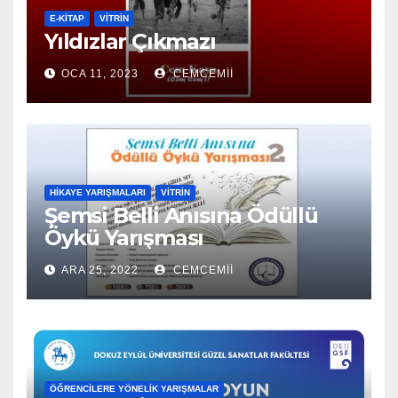
E-KİTAP
VITRIN
Yıldızlar Çıkmazı
OCA 11, 2023
CEMCEMII
HIKAYE YARIŞMALARI
VITRIN
Şemsi Belli Anısına Ödüllü
Öykü Yarışması
ARA 25, 2022
CEMCEMII
ÖĞRENCILERE YÖNELIK YARIŞMALAR