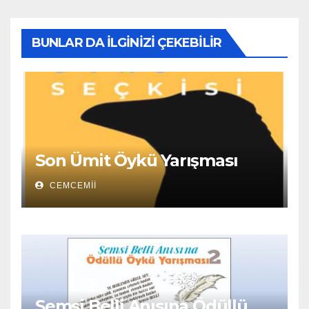
BUNLAR DA İLGINIZI ÇEKEBILIR
Son Ümit Öykü Yarışması
CEMCEMII
Şemsi Belli Anısına Ödüllü