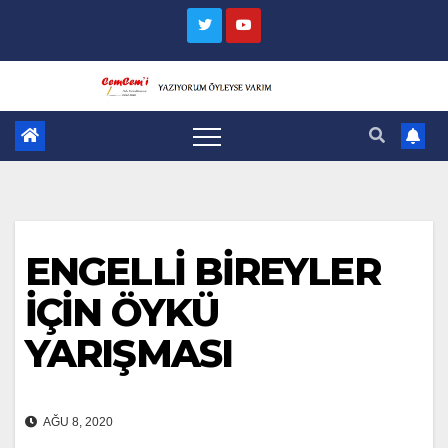
Skip
to
content
ENGELLİ BİREYLER
İÇİN ÖYKÜ
YARIŞMASI
AĞU 8, 2020