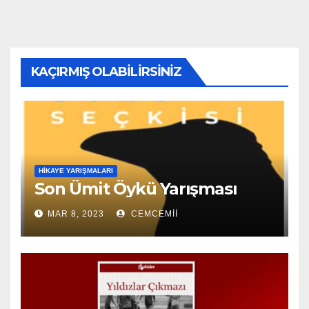
KAÇIRMIŞ OLABILIRSINIZ
HIKAYE YARIŞMALARI
Son Ümit Öykü Yarışması
MAR 8, 2023
CEMCEMII