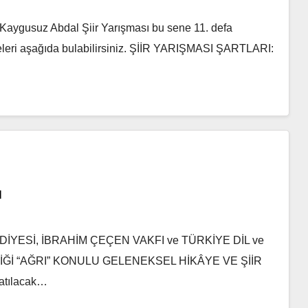
Kaygusuz Abdal Şiir Yarışması bu sene 11. defa
meleri aşağıda bulabilirsiniz. ŞİİR YARIŞMASI ŞARTLARI:
ı
İYESİ, İBRAHİM ÇEÇEN VAKFI ve TÜRKİYE DİL ve
İ “AĞRI” KONULU GELENEKSEL HİKÂYE VE ŞİİR
atılacak…