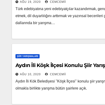
AĞU 19, 2020
CEMCEMII
Türk edebiyatına yeni edebiyatçılar kazandırmak, gen
etmek, dil duyarlılığını arttırmak ve yazınsal becerileri 
dallarında bir yarışma…
ŞIIR YARIŞMALARI
Aydın İli Köşk İlçesi Konulu Şiir Yar
AĞU 10, 2020
CEMCEMII
Aydın İli Kök Belediyesi "Köşk İlçesi" konulu şiir yarı
olmakla birlikte yarışma bütün şairlere açık.