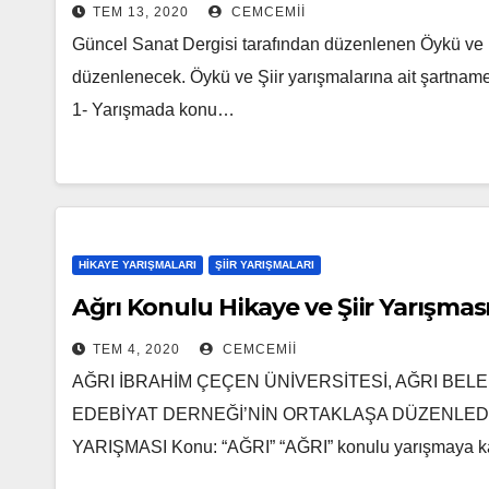
TEM 13, 2020
CEMCEMII
Güncel Sanat Dergisi tarafından düzenlenen Öykü ve 
düzenlenecek. Öykü ve Şiir yarışmalarına ait şartna
1- Yarışmada konu…
HIKAYE YARIŞMALARI
ŞIIR YARIŞMALARI
Ağrı Konulu Hikaye ve Şiir Yarışmas
TEM 4, 2020
CEMCEMII
AĞRI İBRAHİM ÇEÇEN ÜNİVERSİTESİ, AĞRI BELED
EDEBİYAT DERNEĞİ’NİN ORTAKLAŞA DÜZENLEDİĞ
YARIŞMASI Konu: “AĞRI” “AĞRI” konulu yarışmaya k