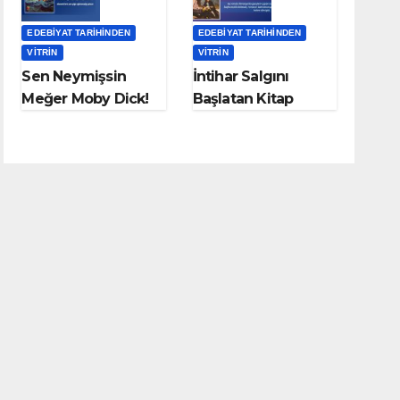
EDEBIYAT TARIHINDEN
EDEBIYAT TARIHINDEN
VITRIN
VITRIN
Sen Neymişsin
İntihar Salgını
Meğer Moby Dick!
Başlatan Kitap
Genç Werther’in
Acıları