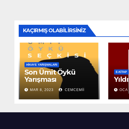
KAÇIRMIŞ OLABILIRSINIZ
HIKAYE YARIŞMALARI
Son Ümit Öykü
E-KİTAP
Yarışması
Yıld
MAR 8, 2023
CEMCEMII
OCA 