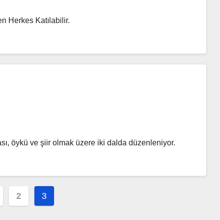
n Herkes Katılabilir.
, öykü ve şiir olmak üzere iki dalda düzenleniyor.
2
3
landırması