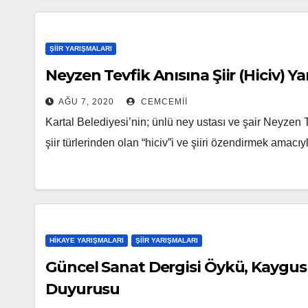
ŞIIR YARIŞMALARI
Neyzen Tevfik Anısına Şiir (Hiciv) Y
AĞU 7, 2020
CEMCEMII
Kartal Belediyesi’nin; ünlü ney ustası ve şair Neyzen T
şiir türlerinden olan “hiciv”i ve şiiri özendirmek amacı
HIKAYE YARIŞMALARI
ŞIIR YARIŞMALARI
Güncel Sanat Dergisi Öykü, Kaygusu
Duyurusu