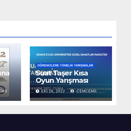
ÖĞRENCILERE YÖNELIK YARIŞMALAR
ına
Suat Taşer Kısa
Oyun Yarışması
2022
MII
EKI 26, 2022
CEMCEMII