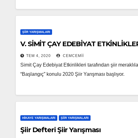
ŞIIR YARIŞMALARI
V. SİMİT ÇAY EDEBİYAT ETKİNLİKLE
TEM 4, 2020
CEMCEMII
Simit Çay Edebiyat Etkinlikleri tarafından şiir merak
“Başlangıç” konulu 2020 Şiir Yarışması başlıyor.
HIKAYE YARIŞMALARI
ŞIIR YARIŞMALARI
Şiir Defteri Şiir Yarışması