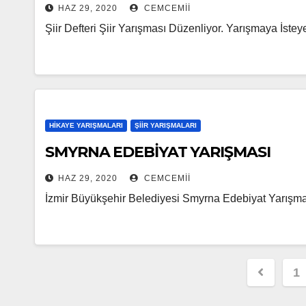
HAZ 29, 2020
CEMCEMII
Şiir Defteri Şiir Yarışması Düzenliyor. Yarışmaya İsteye
HIKAYE YARIŞMALARI
ŞIIR YARIŞMALARI
SMYRNA EDEBİYAT YARIŞMASI
HAZ 29, 2020
CEMCEMII
İzmir Büyükşehir Belediyesi Smyrna Edebiyat Yarışması
Yazı
1
sayfa