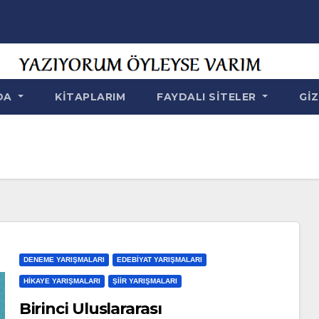
NDA
KITAPLARIM
FAYDALI SITELER
GIZ
DENEME YARIŞMALARI
EDEBIYAT YARIŞMALARI
HIKAYE YARIŞMALARI
ŞIIR YARIŞMALARI
Birinci Uluslararası