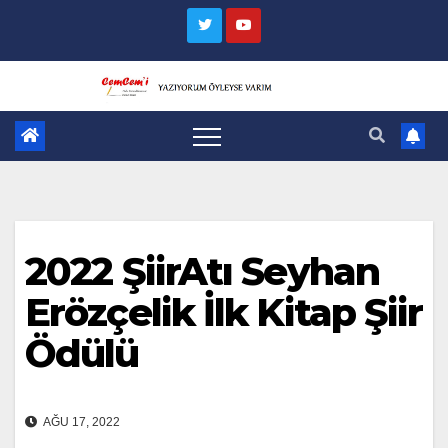
Skip
to
content
2022 ŞiirAtı Seyhan
Erözçelik İlk Kitap Şiir
Ödülü
AĞU 17, 2022