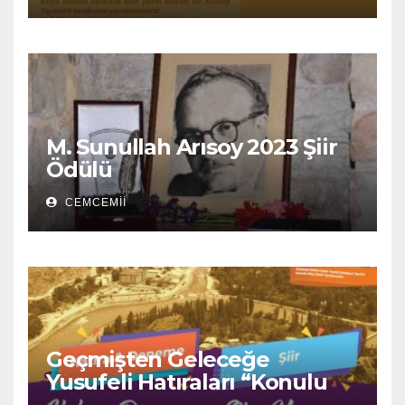
M. Sunullah Arısoy 2023 Şiir
Ödülü
CEMCEMII
Geçmişten Geleceğe
Yusufeli Hatıraları “Konulu
Hatıra ve “Yusufeli” Temalı