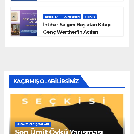
EDEBIYAT TARIHINDEN
VITRIN
İntihar Salgını Başlatan Kitap
Genç Werther’in Acıları
KAÇIRMIŞ OLABILIRSINIZ
HIKAYE YARIŞMALARI
Son Ümit Öykü Yarışması