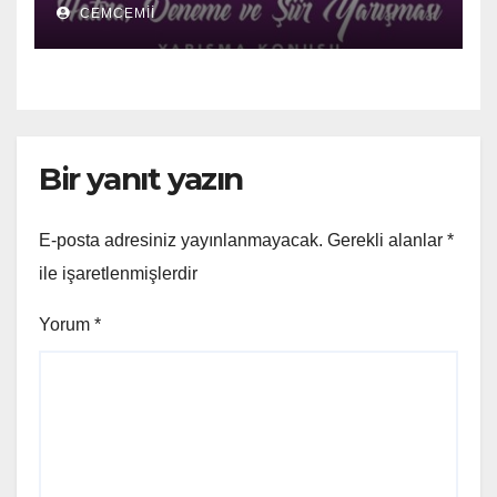
CEMCEMII
Şiir Yarışması
Bir yanıt yazın
E-posta adresiniz yayınlanmayacak.
Gerekli alanlar
*
ile işaretlenmişlerdir
Yorum
*