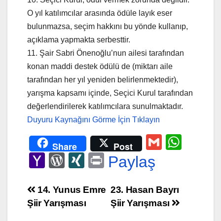
O yıl katılımcılar arasında ödüle layık eser
bulunmazsa, seçim hakkını bu yönde kullanıp,
açıklama yapmakta serbesttir.
11. Şair Sabri Önenoğlu’nun ailesi tarafından
konan maddi destek ödülü de (miktarı aile
tarafından her yıl yeniden belirlenmektedir),
yarışma kapsamı içinde, Seçici Kurul tarafından
değerlendirilerek katılımcılara sunulmaktadır.
Duyuru Kaynağını Görme İçin Tıklayın
G
W
Share
Post
m
h
Y
W
XI
Pr
Paylaş
ail
at
a
or
N
in
s
h
d
G
t
Yazı
14. Yunus Emre
23. Hasan Bayrı
A
Şiir Yarışması
Şiir Yarışması
o
Pr
gezinmesi