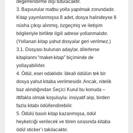
değerlendirme dışı tutulacaktır.
3. Başvurular matbu yolla yapılmak zorundadır.
Kitap yayınlanmışsa 8 adet, dosya halindeyse 8
nüsha çıkışı alınmış, özgeçmiş ve iletişim
bilgileriyle birlikte ilgili adrese yollanmalıdır.
(Yollanan kitap yahut dosyalar geri verilmez.)
3.1. Dosyası bulunan adaylar, dilerlerse
kitaplarını “maket-kitap” biçiminde de
yollayabilirler.
4. Ödül, eser odaklıdır. İdeali ödülün tek bir
dosya yahut kitaba verilmesidir. Ancak, nitelik
baz alındığından Seçici Kurul bu konuda –
ittifakla olmak koşuluyla- insiyatif alıp, birden
fazla kitabı ödüllendirebilir.
5. Ödülü basılı kitap kazanmışsa, ödül
heykelciği verilecek ve tören sırasında kitaba
ödül sticker’ı takılacaktır.