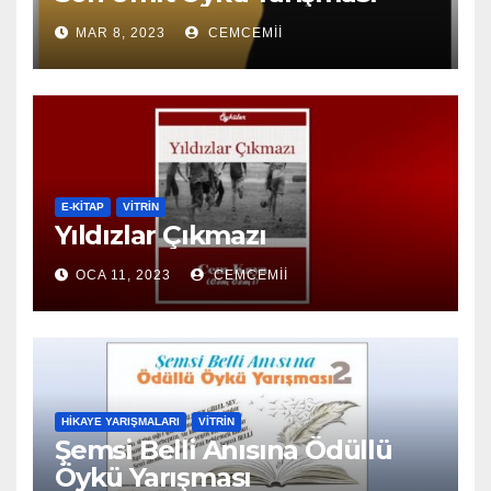
MAR 8, 2023
CEMCEMII
E-KİTAP
VITRIN
Yıldızlar Çıkmazı
OCA 11, 2023
CEMCEMII
HIKAYE YARIŞMALARI
VITRIN
Şemsi Belli Anısına Ödüllü
Öykü Yarışması