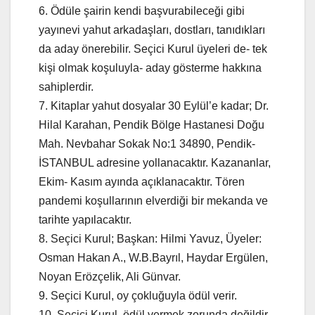
6. Ödüle şairin kendi başvurabileceği gibi
yayınevi yahut arkadaşları, dostları, tanıdıkları
da aday önerebilir. Seçici Kurul üyeleri de- tek
kişi olmak koşuluyla- aday gösterme hakkına
sahiplerdir.
7. Kitaplar yahut dosyalar 30 Eylül’e kadar; Dr.
Hilal Karahan, Pendik Bölge Hastanesi Doğu
Mah. Nevbahar Sokak No:1 34890, Pendik-
İSTANBUL adresine yollanacaktır. Kazananlar,
Ekim- Kasım ayında açıklanacaktır. Tören
pandemi koşullarının elverdiği bir mekanda ve
tarihte yapılacaktır.
8. Seçici Kurul; Başkan: Hilmi Yavuz, Üyeler:
Osman Hakan A., W.B.Bayrıl, Haydar Ergülen,
Noyan Erözçelik, Ali Günvar.
9. Seçici Kurul, oy çokluğuyla ödül verir.
10. Seçici Kurul, ödül vermek zorunda değildir.