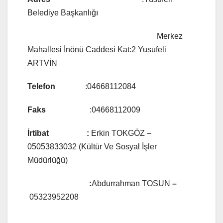
Belediye Başkanlığı
Merkez
Mahallesi İnönü Caddesi Kat:2 Yusufeli
ARTVİN
Telefon
:04668112084
Faks
:04668112009
İrtibat :
Erkin TOKGÖZ –
05053833032 (Kültür Ve Sosyal İşler
Müdürlüğü)
:
Abdurrahman TOSUN
–
05323952208