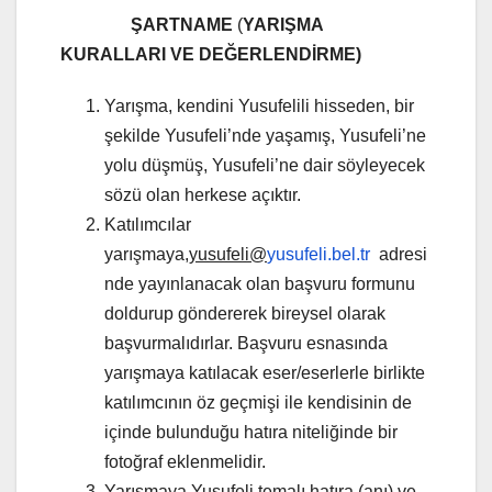
ŞARTNAME
(
YARIŞMA
KURALLARI VE DEĞERLENDİRME)
Yarışma, kendini Yusufelili hisseden, bir
şekilde Yusufeli’nde yaşamış, Yusufeli’ne
yolu düşmüş, Yusufeli’ne dair söyleyecek
sözü olan herkese açıktır.
Katılımcılar
yarışmaya,
yusufeli@
yusufeli.bel.tr
adresi
nde yayınlanacak olan başvuru formunu
doldurup göndererek bireysel olarak
başvurmalıdırlar. Başvuru esnasında
yarışmaya katılacak eser/eserlerle birlikte
katılımcının öz geçmişi ile kendisinin de
içinde bulunduğu hatıra niteliğinde bir
fotoğraf eklenmelidir.
Yarışmaya Yusufeli temalı hatıra (anı) ve