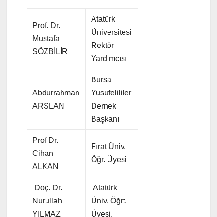
Atatürk
Prof. Dr.
Üniversitesi
Mustafa
Rektör
SÖZBİLİR
Yardımcısı
Bursa
Abdurrahman
Yusufelililer
ARSLAN
Dernek
Başkanı
Prof Dr.
Fırat Üniv.
Cihan
Öğr. Üyesi
ALKAN
Doç. Dr.
Atatürk
Nurullah
Üniv. Öğrt.
YILMAZ
Üyesi.