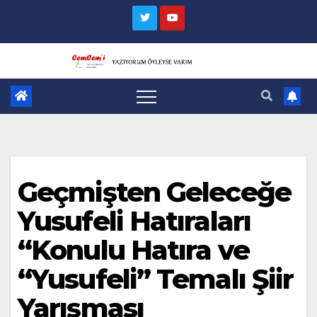
Skip
to
content
Geçmişten Geleceğe
Yusufeli Hatıraları
“Konulu Hatıra ve
“Yusufeli” Temalı Şiir
Yarışması