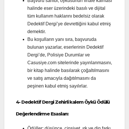
Başvuru sahibi, öyküsünün finale kalması
halinde eser üzerindeki basılı ve dijital
tüm kullanım haklarını bedelsiz olarak
Dedektif Dergi’ye devrettiğini kabul etmiş
demektir.
Bu koşulların yanı sıra, başvuruda
bulunan yazarlar, eserlerinin Dedektif
Dergi’de, Polisiye Durumlar ve
Casusiye.com sitelerinde yayınlanmasını,
bir kitap halinde basılarak çoğaltılmasını
ve satış amacıyla dağıtılmasını da
peşinen kabul etmiş sayılırlar.
4-
Dedektif Dergi
Zehirli kalem Öykü Ödülü
Değerlendirme Esasları:
Ödüller; düşünce, cinsiyet, ırk ve din farkı