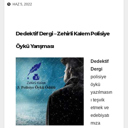
HAZ 5, 2022
Dedektif Dergi – Zehirli Kalem Polisiye
Öykü Yarışması
Dedektif
Dergi
polisiye
öykü
yazılmasın
ı teşvik
etmek ve
edebiyatı
mıza