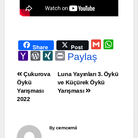
G
W
Share
Post
m
h
Y
W
XI
Pr
Paylaş
ail
at
a
or
N
in
s
h
d
G
t
Yazı
Çukurova
Luna Yayınları 3. Öykü
A
Öykü
ve Küçürek Öykü
o
Pr
gezinmesi
Yarışması
Yarışması
p
o
e
2022
p
M
ss
ail
By
cemcemii