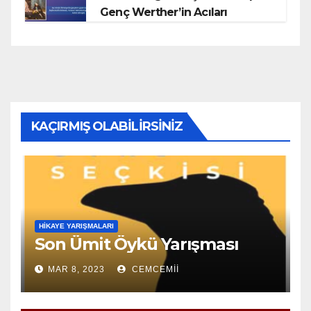
Genç Werther’in Acıları
KAÇIRMIŞ OLABILIRSINIZ
HIKAYE YARIŞMALARI
Son Ümit Öykü Yarışması
MAR 8, 2023
CEMCEMII