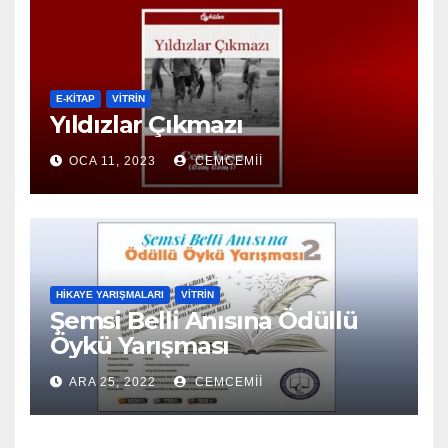
E-KİTAP
VITRIN
Yıldızlar Çıkmazı
OCA 11, 2023
CEMCEMII
HIKAYE YARIŞMALARI
VITRIN
Şemsi Belli Anısına Ödüllü
Öykü Yarışması
ARA 25, 2022
CEMCEMII