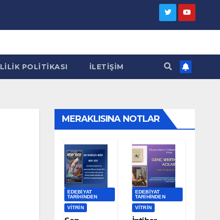
LILIK POLITIKASI
İLETIŞIM
MERAKLISINA NOTLAR
EDEBIYAT
EDEBIYAT
TARIHINDEN
TARIHINDEN
VITRIN
VITRIN