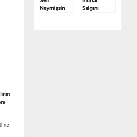
Sen
İntihar
Neymişsin
Salgını
Meğer Moby
Başlatan
Dick!
Kitap Genç
Werther’in
Acıları
lının
ere
ğü’ne