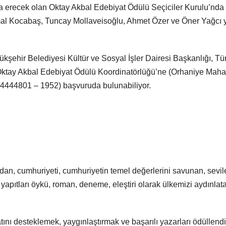
a erecek olan Oktay Akbal Edebiyat Ödülü Seçiciler Kurulu’nda
Kemal Kocabaş, Tuncay Mollaveisoğlu, Ahmet Özer ve Öner Yağcı 
kşehir Belediyesi Kültür ve Sosyal İşler Dairesi Başkanlığı, Tü
ay Akbal Edebiyat Ödülü Koordinatörlüğü’ne (Orhaniye Mahal
4444801 – 1952) başvuruda bulunabiliyor.
an, cumhuriyeti, cumhuriyetin temel değerlerini savunan, sevil
yapıtları öykü, roman, deneme, eleştiri olarak ülkemizi aydınlat
ını desteklemek, yaygınlaştırmak ve başarılı yazarları ödüllend