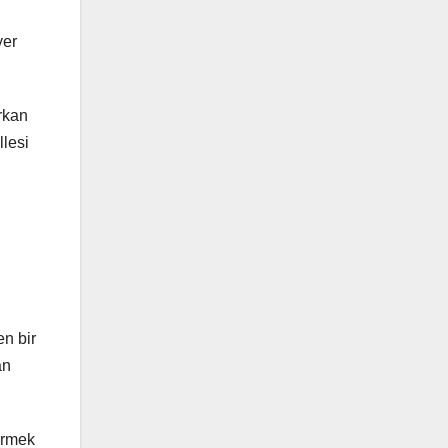
yer
rkan
lesi
en bir
an
irmek