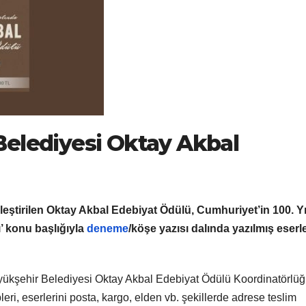
Belediyesi Oktay Akbal
eştirilen Oktay Akbal Edebiyat Ödülü, Cumhuriyet’in 100. Yı
ı’ konu başlığıyla
deneme
/köşe yazısı dalında yazılmış eserl
yükşehir Belediyesi Oktay Akbal Edebiyat Ödülü Koordinatörlü
eri, eserlerini posta, kargo, elden vb. şekillerde adrese teslim