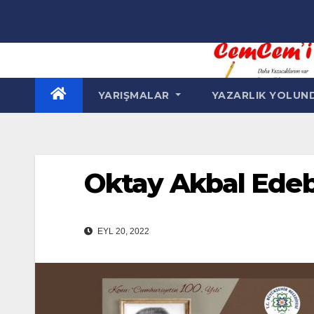
Skip
to
content
YARIŞMALAR
YAZARLIK YOLU
Oktay Akbal Edeb
EYL 20, 2022