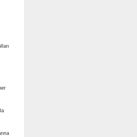
lları
her
la
arına