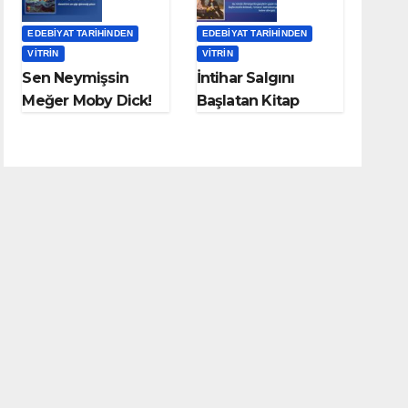
EDEBIYAT TARIHINDEN
EDEBIYAT TARIHINDEN
VITRIN
VITRIN
Sen Neymişsin
İntihar Salgını
Meğer Moby Dick!
Başlatan Kitap
Genç Werther’in
Acıları