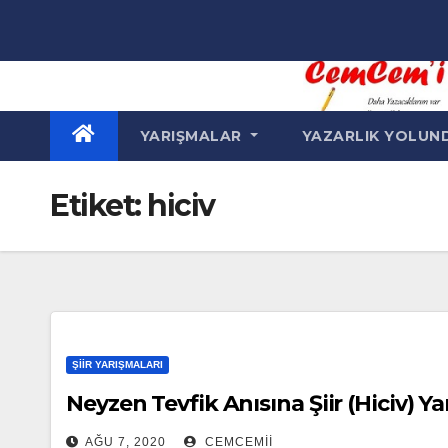
Skip
to
content
YARIŞMALAR
YAZARLIK YOLU
Etiket:
hiciv
ŞIIR YARIŞMALARI
Neyzen Tevfik Anısına Şiir (Hiciv) Y
AĞU 7, 2020
CEMCEMII