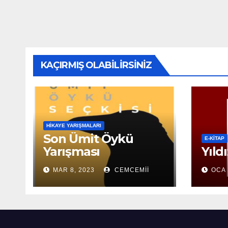
KAÇIRMIŞ OLABILIRSINIZ
HIKAYE YARIŞMALARI
Son Ümit Öykü
E-KİTAP
Yarışması
Yıld
MAR 8, 2023
CEMCEMII
OCA 