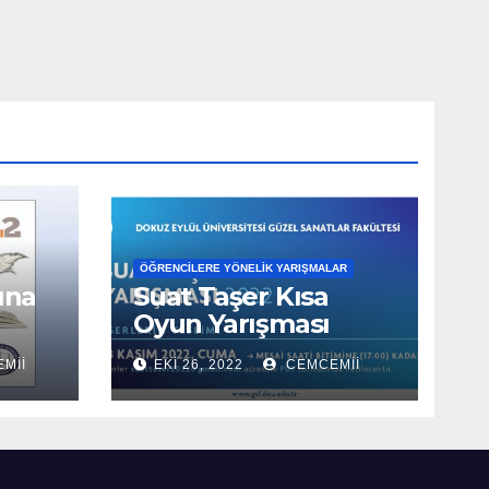
ÖĞRENCILERE YÖNELIK YARIŞMALAR
ına
Suat Taşer Kısa
Oyun Yarışması
2022
MII
EKI 26, 2022
CEMCEMII