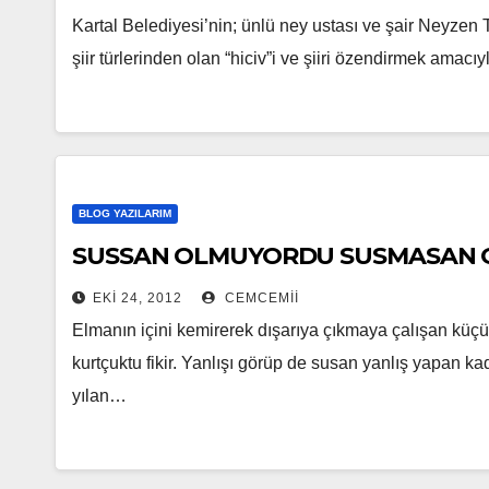
Kartal Belediyesi’nin; ünlü ney ustası ve şair Neyzen T
şiir türlerinden olan “hiciv”i ve şiiri özendirmek amacı
BLOG YAZILARIM
EKI 24, 2012
CEMCEMII
Elmanın içini kemirerek dışarıya çıkmaya çalışan kü
kurtçuktu fikir. Yanlışı görüp de susan yanlış yapan
yılan…