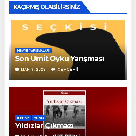
KAÇIRMIŞ OLABILIRSINIZ
HIKAYE YARIŞMALARI
Son Ümit Öykü Yarışması
MAR 8, 2023
CEMCEMII
E-KİTAP
VITRIN
Yıldızlar Çıkmazı