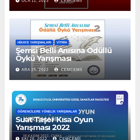
OCA 11, 2023
CEMCEMII
HIKAYE YARIŞMALARI
VITRIN
Şemsi Belli Anısına Ödüllü
Öykü Yarışması
ARA 25, 2022
CEMCEMII
ÖĞRENCILERE YÖNELIK YARIŞMALAR
Suat Taşer Kısa Oyun
Yarışması 2022
EKI 26, 2022
CEMCEMII