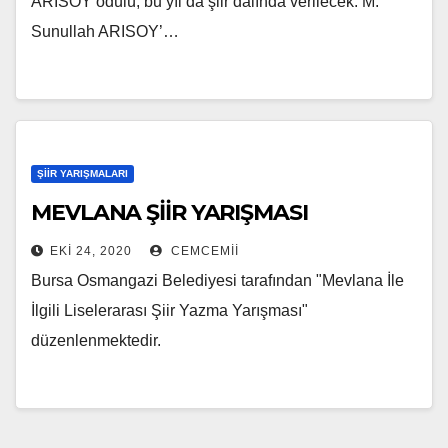
ARISOY ödülü, bu yıl da şiir dalında verilecek. M.
Sunullah ARISOY’…
ŞIIR YARIŞMALARI
MEVLANA ŞİİR YARIŞMASI
EKI 24, 2020
CEMCEMII
Bursa Osmangazi Belediyesi tarafından "Mevlana İle
İlgili Liselerarası Şiir Yazma Yarışması"
düzenlenmektedir.