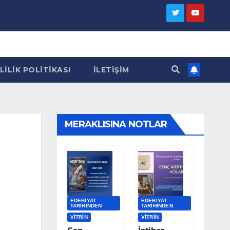
LILIK POLITIKASI
İLETIŞIM
MERAKLISINA NOTLAR
EDEBIYAT
EDEBIYAT
TARIHINDEN
TARIHINDEN
VITRIN
VITRIN