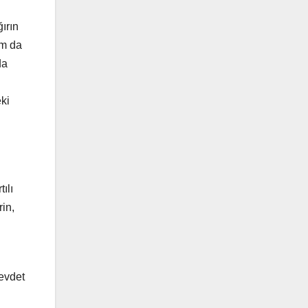
ğırın
am da
da
ki
ılı
in,
Cevdet