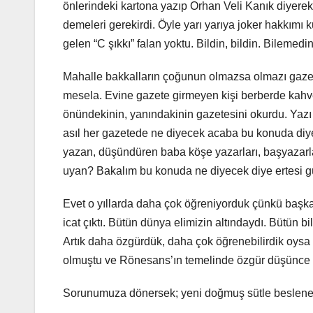
önlerindeki kartona yazıp Orhan Veli Kanık diyerek
demeleri gerekirdi. Öyle yarı yarıya joker hakkımı
gelen “C şıkkı” falan yoktu. Bildin, bildin. Bilemedin 
Mahalle bakkalların çoğunun olmazsa olmazı gazete
mesela. Evine gazete girmeyen kişi berberde kah
önündekinin, yanındakinin gazetesini okurdu. Yazı di
asıl her gazetede ne diyecek acaba bu konuda diye 
yazan, düşündüren baba köşe yazarları, başyazarla
uyan? Bakalım bu konuda ne diyecek diye ertesi gü
Evet o yıllarda daha çok öğreniyorduk çünkü başka
icat çıktı. Bütün dünya elimizin altındaydı. Bütün b
Artık daha özgürdük, daha çok öğrenebilirdik oysa
olmuştu ve Rönesans’ın temelinde özgür düşünce 
Sorunumuza dönersek; yeni doğmuş sütle beslenen 