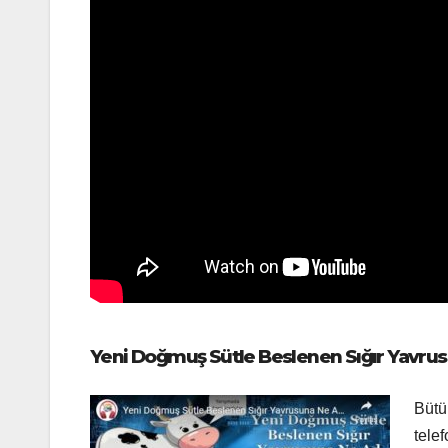
Yeni Doğmuş Sütle Beslenen Sığır Yavrusu
Bütün
tele