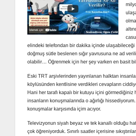
mily
ulaş
olma
altın
casus
elindeki telefondan bir dakika içinde ulaşabilece
doğmuş sütle beslenen sığır yavrusuna ne ad veri
olabilir… Öğrenmek için her şey varken en basit bil
Eski TRT arşivlerinden yayınlanan halktan insanlar
köylüsünden kentlisine verdikleri cevapların ciddiy
Hani her tarafı kapalı bir kutuyu içini görmediğiniz
insanların konuşmalarında o ağırlığı hissediyoru
konuşmalar karşısında içim acıyor.
Televizyonun siyah beyaz ve tek kanallı olduğu hat
çok öğreniyorduk. Sınırlı saatler içerisine sıkıştırı