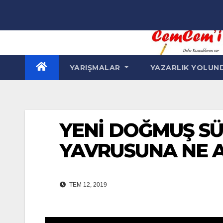
Skip
to
content
YARIŞMALAR
YAZARLIK YOLU
YENİ DOĞMUŞ SÜ
YAVRUSUNA NE A
TEM 12, 2019