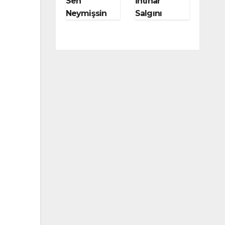
Sen
İntihar
Neymişsin
Salgını
Meğer Moby
Başlatan
Dick!
Kitap Genç
Werther’in
Acıları