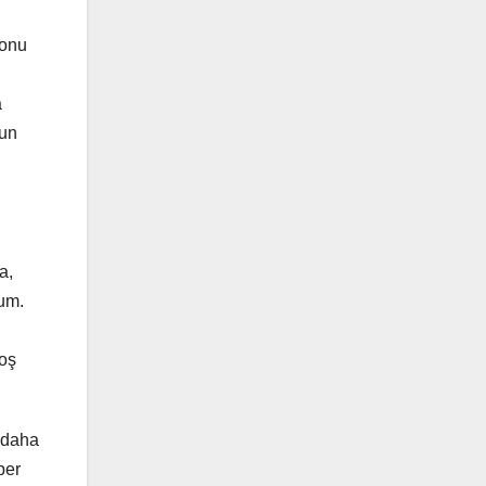
sonu
a
ğun
a,
rum.
boş
a daha
ber