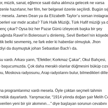
por, müzik, sanat, eğlence saati daha aklınıza gelecek ne varsa
enle hazırlanır, her film, her belgesel özenle seçilirdi. Bugün sı
 mesela. James Dean ya da Elizabeth Taylor’u sorsan instagr
berleri var mıdır acaba? Türk Halk Müziği, Türk Hafif müziği ya 
genç çıkar? Oysa biz her Pazar Günü izleyecek başka bir şey
ağında Ravel’in Bolerosun’u dinlemiş, Sevil Berberi’nin köşede
tik belki sevmemiş, ne fark eder ki haberdar olmuştuk. Jhon
diyi da duymuştuk johan Sebastian Bach’ı da.
 vardı. Arkası yarın, “Efektler; Korkmaz Çakar”, Okul Bahçesi,
başucumuzda. Çok daha meraklı olanlar düğmesini büküp cızırt
 Moskova radyosunu, Arap radyolarını bulur, bilmedikleri diller
ma programlarımız vardı mesela. Öyle çoktan seçmeli tahmin
mdük dayarlardı. Yarışmacılar, “1914 yılında doğan şair Melih 
 verilen yeni bir şiir akımının…” diye başlayan sorunun cevabını