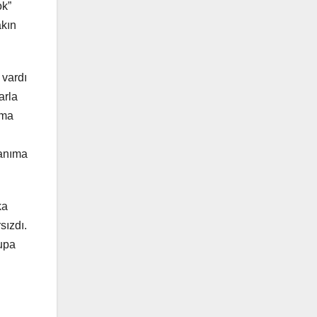
ok”
akın
 vardı
arla
ama
tanıma
ka
sızdı.
rupa