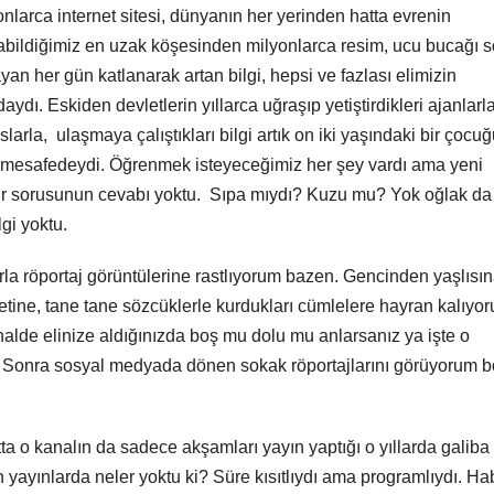
onlarca internet sitesi, dünyanın her yerinden hatta evrenin
abildiğimiz en uzak köşesinden milyonlarca resim, ucu bucağı 
yan her gün katlanarak artan bilgi, hepsi ve fazlası elimizin
daydı. Eskiden devletlerin yıllarca uğraşıp yetiştirdikleri ajanlarl
larla, ulaşmaya çalıştıkları bilgi artık on iki yaşındaki bir çocu
ği mesafedeydi. Öğrenmek isteyeceğimiz her şey vardı ama yeni
lir sorusunun cevabı yoktu. Sıpa mıydı? Kuzu mu? Yok oğlak da
gi yoktu.
la röportaj görüntülerine rastlıyorum bazen. Gencinden yaşlısın
etine, tane tane sözcüklerle kurdukları cümlelere hayran kalıyo
 halde elinize aldığınızda boş mu dolu mu anlarsanız ya işte o
m. Sonra sosyal medyada dönen sokak röportajlarını görüyorum 
ta o kanalın da sadece akşamları yayın yaptığı o yıllarda galib
lan yayınlarda neler yoktu ki? Süre kısıtlıydı ama programlıydı. Ha