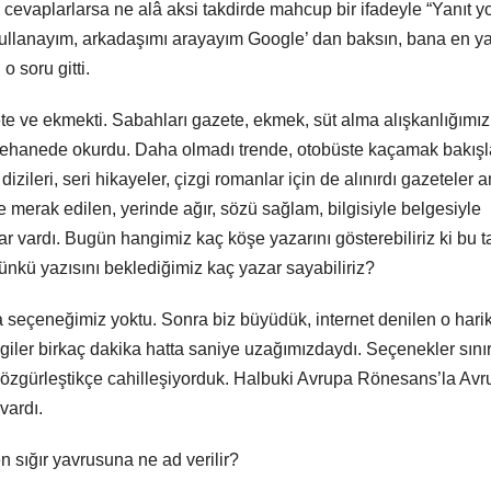
 cevaplarlarsa ne alâ aksi takdirde mahcup bir ifadeyle “Yanıt y
 kullanayım, arkadaşımı arayayım Google’ dan baksın, bana en y
o soru gitti.
 ve ekmekti. Sabahları gazete, ekmek, süt alma alışkanlığımız
vehanede okurdu. Daha olmadı trende, otobüste kaçamak bakışl
zileri, seri hikayeler, çizgi romanlar için de alınırdı gazeteler 
merak edilen, yerinde ağır, sözü sağlam, bilgisiyle belgesiyle
r vardı. Bugün hangimiz kaç köşe yazarını gösterebiliriz ki bu 
nkü yazısını beklediğimiz kaç yazar sayabiliriz?
 seçeneğimiz yoktu. Sonra biz büyüdük, internet denilen o hari
ilgiler birkaç dakika hatta saniye uzağımızdaydı. Seçenekler sınır
 özgürleştikçe cahilleşiyorduk. Halbuki Avrupa Rönesans’la Av
vardı.
sığır yavrusuna ne ad verilir?