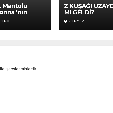
 Mantolu
Z KUŞAĞI UZAY
nna ’nın
MI GELDİ?
kü
EMII
CEMCEMII
ile işaretlenmişlerdir