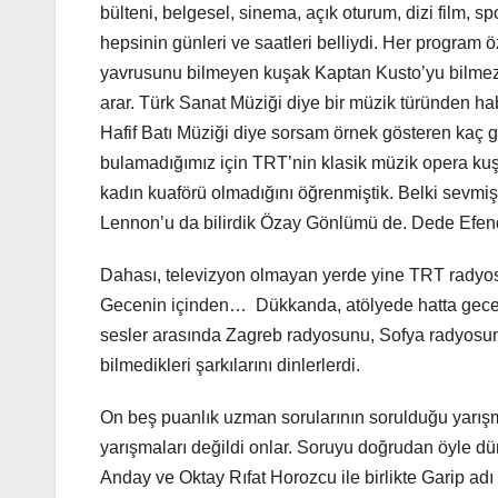
bülteni, belgesel, sinema, açık oturum, dizi film, s
hepsinin günleri ve saatleri belliydi. Her program öz
yavrusunu bilmeyen kuşak Kaptan Kusto’yu bilmez
arar. Türk Sanat Müziği diye bir müzik türünden ha
Hafif Batı Müziği diye sorsam örnek gösteren kaç 
bulamadığımız için TRT’nin klasik müzik opera kuş
kadın kuaförü olmadığını öğrenmiştik. Belki sevmiş
Lennon’u da bilirdik Özay Gönlümü de. Dede Efen
Dahası, televizyon olmayan yerde yine TRT radyosu
Gecenin içinden… Dükkanda, atölyede hatta gece 
sesler arasında Zagreb radyosunu, Sofya radyosunu,
bilmedikleri şarkılarını dinlerlerdi.
On beş puanlık uzman sorularının sorulduğu yarış
yarışmaları değildi onlar. Soruyu doğrudan öyle dü
Anday ve Oktay Rıfat Horozcu ile birlikte Garip adı