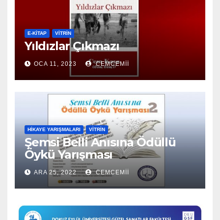
E-KİTAP
VITRIN
Yıldızlar Çıkmazı
OCA 11, 2023
CEMCEMII
HIKAYE YARIŞMALARI
VITRIN
Şemsi Belli Anısına Ödüllü
Öykü Yarışması
ARA 25, 2022
CEMCEMII