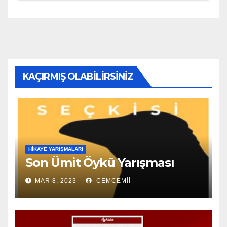
KAÇIRMIŞ OLABILIRSINIZ
HIKAYE YARIŞMALARI
Son Ümit Öykü Yarışması
MAR 8, 2023
CEMCEMII