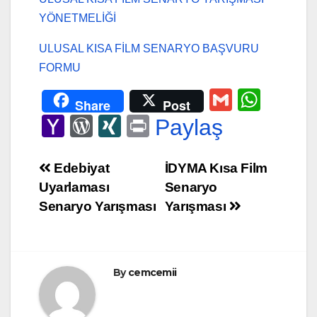
YÖNETMELİĞİ
ULUSAL KISA FİLM SENARYO BAŞVURU
FORMU
G
W
Share
Post
m
h
Y
W
XI
Pr
Paylaş
ail
at
a
or
N
in
s
h
d
G
t
Yazı
Edebiyat
İDYMA Kısa Film
A
Uyarlaması
Senaryo
o
Pr
gezinmesi
Senaryo Yarışması
Yarışması
p
o
e
p
M
ss
ail
By
cemcemii